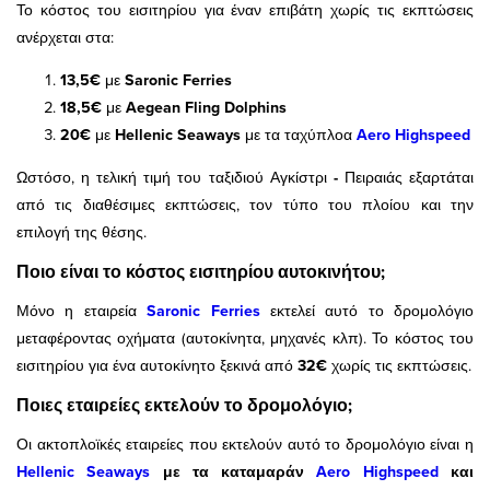
Το κόστος του εισιτηρίου για έναν επιβάτη χωρίς τις εκπτώσεις
ανέρχεται στα:
13,5€
με
Saronic Ferries
18,5€
με
Aegean Fling Dolphins
20€
με
Hellenic Seaways
με τα ταχύπλοα
Aero Highspeed
Ωστόσο, η τελική τιμή του ταξιδιού Αγκίστρι
-
Πειραιάς εξαρτάται
από τις διαθέσιμες εκπτώσεις, τον τύπο του πλοίου και την
επιλογή της θέσης.
Ποιο είναι το κόστος εισιτηρίου αυτοκινήτου;
Μόνο η εταιρεία
Saronic Ferries
εκτελεί αυτό το δρομολόγιο
μεταφέροντας οχήματα (αυτοκίνητα, μηχανές κλπ). Το κόστος του
εισιτηρίου για ένα αυτοκίνητο ξεκινά από
32€
χωρίς τις εκπτώσεις.
Ποιες εταιρείες εκτελούν το δρομολόγιο;
Οι ακτοπλοϊκές εταιρείες που εκτελούν αυτό το δρομολόγιο είναι η
Hellenic Seaways
με τα καταμαράν
Aero Highspeed
και