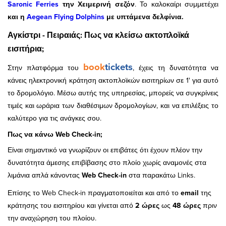
Saronic Ferries
την Χειμερινή σεζόν
. Το καλοκαίρι συμμετέχει
και η
Aegean Flying Dolphins
με υπτάμενα δελφίνια.
Αγκίστρι
-
Πειραιάς: Πως να κλείσω ακτοπλοϊκά
εισιτήρια;
book
tickets
Στην πλατφόρμα του
, έχεις τη δυνατότητα να
κάνεις ηλεκτρονική κράτηση ακτοπλοϊκών εισιτηρίων σε 1' για αυτό
το δρομολόγιο. Μέσω αυτής της υπηρεσίας, μπορείς να συγκρίνεις
τιμές και ωράρια των διαθέσιμων δρομολογίων, και να επιλέξεις το
καλύτερο για τις ανάγκες σου.
Πως να κάνω Web Check-in;
Είναι σημαντικό να γνωρίζουν οι επιβάτες ότι έχουν πλέον την
δυνατότητα άμεσης επιβίβασης στο πλοίο χωρίς αναμονές στα
λιμάνια απλά κάνοντας
Web Check-in
στα παρακάτω Links.
Επίσης το Web Check-in πραγματοποιείται και από το
email
της
κράτησης του εισιτηρίου και γίνεται από
2 ώρες
ως
48 ώρες
πριν
την αναχώρηση του πλοίου.