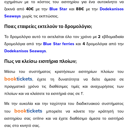
οχημάτων με το κόστος του εισιτηρίου για ένα αυτοκίνητο να
ξεκινά από
40€
με την
Blue Star
και
88€
με την
Dodekanisos
Seaway
s
χωρίς τις εκπτώσεις.
Ποιες εταιρείες εκτελούν το δρομολόγιο;
Το δρομολόγιο αυτό το εκτελείται όλο τον χρόνο με
2
εβδομαδιαία
δρομολόγια από την
Blue Star ferries
και
4
δρομολόγια από την
Dodekanisos Seaway
s
.
Πως να κλείσω εισιτήρια πλοίων;
Μέσω του συστήματος κρατήσεων εισιτηρίων πλοίων του
book
tickets
, έχετε τη δυνατότητα να δείτε άμεσα σε
πραγματικό χρόνο τις διαθέσιμες τιμές και αναχωρήσεις των
πλοίων και να κλείσετε τα εισιτήριά σας σε 1'.
Με την ευκολία και την ταχύτητα του διαδικτυακού συστήματος
book
tickets
του
μπορείτε να κάνετε την κράτησή του
εισιτηρίου σας online και να έχετε διαθέσιμο άμεσα το εισιτήριό
σας στο κινητό σας.