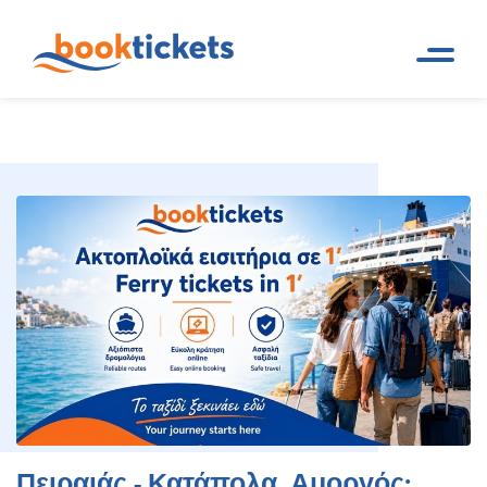
Πειραιάς - Κατάπολα, Αμοργός:
Αρχική
Ακτοπλοϊκά δρομολόγια και
Σελίδα
εισιτήρια πλοίων
Εισιτήρια πλοίων
Πειραιάς - Κατάπολα, Αμοργός: