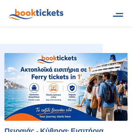
Πειραιάς - Κύθηρα: Εισιτήρια
Αρχική
Ακτοπλοϊκά δρομολόγια και
Σελίδα
εισιτήρια πλοίων
πλοίων και δρομολόγια
Πειραιάς - Κύθηρα: Εισιτήρια