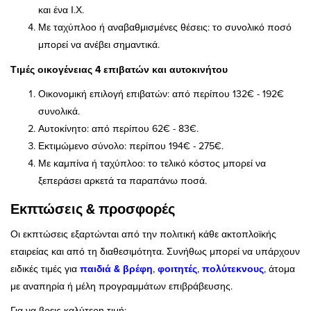
και ένα Ι.Χ.
Με ταχύπλοο ή αναβαθμισμένες θέσεις: το συνολικό ποσό
μπορεί να ανέβει σημαντικά.
Τιμές οικογένειας 4 επιβατών και αυτοκινήτου
Οικονομική επιλογή επιβατών: από περίπου 132€ - 192€
συνολικά.
Αυτοκίνητο: από περίπου 62€ - 83€.
Εκτιμώμενο σύνολο: περίπου 194€ - 275€.
Με καμπίνα ή ταχύπλοο: το τελικό κόστος μπορεί να
ξεπεράσει αρκετά τα παραπάνω ποσά.
Εκπτώσεις & προσφορές
Οι εκπτώσεις εξαρτώνται από την πολιτική κάθε ακτοπλοϊκής
εταιρείας και από τη διαθεσιμότητα. Συνήθως μπορεί να υπάρχουν
ειδικές τιμές για
παιδιά & βρέφη
,
φοιτητές
,
πολύτεκνους
, άτομα
με αναπηρία ή μέλη προγραμμάτων επιβράβευσης.
Για να βρεις καλύτερη τιμή: