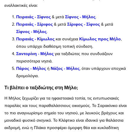
εναλλακτικές είναι:
Πειραιάς - Σίφνος
& μετά
Σίφνος - Μήλος
.
Πειραιάς - Σέριφος
& μετά
Σέριφος - Σίφνος
& μετά
Σίφνος - Μήλος
.
Πειραιάς - Κίμωλος
και συνέχεια
Κίμωλος προς Μήλο
,
όπου υπάρχει διαθέσιμη τοπική σύνδεση.
Σαντορίνη - Μήλος
για ταξιδιώτες που συνδυάζουν
περισσότερα νησιά.
Πάρος - Μήλος
ή
Νάξος - Μήλος
, όταν υπάρχουν εποχικά
δρομολόγια.
Τι βλέπει ο ταξιδιώτης στη Μήλο;
Η Μήλος ξεχωρίζει για τα ηφαιστειακά τοπία, τις εντυπωσιακές
παραλίες και τους παραθαλάσσιους οικισμούς. Το Σαρακίνικο είναι
το πιο αναγνωρίσιμο σημείο του νησιού, με λευκούς βράχους και
μοναδικό φυσικό σκηνικό. Το Κλέφτικο είναι ιδανικό για θαλάσσια
εκδρομή, ενώ η Πλάκα προσφέρει όμορφη θέα και κυκλαδίτικη