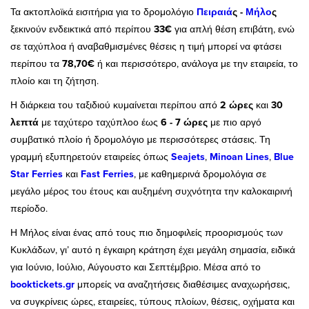
Τα ακτοπλοϊκά εισιτήρια για το δρομολόγιο
Πειραιά
ς -
Μήλο
ς
ξεκινούν ενδεικτικά από περίπου
33€
για απλή θέση επιβάτη, ενώ
σε ταχύπλοα ή αναβαθμισμένες θέσεις η τιμή μπορεί να φτάσει
περίπου τα
78,70€
ή και περισσότερο, ανάλογα με την εταιρεία, το
πλοίο και τη ζήτηση.
Η διάρκεια του ταξιδιού κυμαίνεται περίπου από
2 ώρες
και
30
λεπτά
με ταχύτερο ταχύπλοο έως
6 - 7 ώρες
με πιο αργό
συμβατικό πλοίο ή δρομολόγιο με περισσότερες στάσεις. Τη
γραμμή εξυπηρετούν εταιρείες όπως
Seajets
,
Minoan Lines
,
Blue
Star Ferries
και
Fast Ferries
, με καθημερινά δρομολόγια σε
μεγάλο μέρος του έτους και αυξημένη συχνότητα την καλοκαιρινή
περίοδο.
Η Μήλος είναι ένας από τους πιο δημοφιλείς προορισμούς των
Κυκλάδων, γι’ αυτό η έγκαιρη κράτηση έχει μεγάλη σημασία, ειδικά
για Ιούνιο, Ιούλιο, Αύγουστο και Σεπτέμβριο. Μέσα από το
booktickets.gr
μπορείς να αναζητήσεις διαθέσιμες αναχωρήσεις,
να συγκρίνεις ώρες, εταιρείες, τύπους πλοίων, θέσεις, οχήματα και