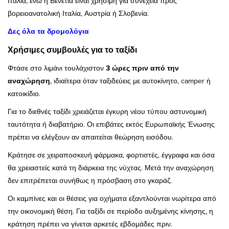
Ιταλία, ενώ η Βενετία είναι χρήσιμη για συνέχεια προς
βορειοανατολική Ιταλία, Αυστρία ή Σλοβενία.
Δες όλα τα δρομολόγια
Χρήσιμες συμβουλές για το ταξίδι
Φτάσε στο λιμάνι τουλάχιστον
3 ώρες πριν από την
αναχώρηση
, ιδιαίτερα όταν ταξιδεύεις με αυτοκίνητο, camper ή
κατοικίδιο.
Για το διεθνές ταξίδι χρειάζεται έγκυρη νέου τύπου αστυνομική
ταυτότητα ή διαβατήριο. Οι επιβάτες εκτός Ευρωπαϊκής Ένωσης
πρέπει να ελέγξουν αν απαιτείται θεώρηση εισόδου.
Κράτησε σε χειραποσκευή φάρμακα, φορτιστές, έγγραφα και όσα
θα χρειαστείς κατά τη διάρκεια της νύχτας. Μετά την αναχώρηση
δεν επιτρέπεται συνήθως η πρόσβαση στο γκαράζ.
Οι καμπίνες και οι θέσεις για οχήματα εξαντλούνται νωρίτερα από
την οικονομική θέση. Για ταξίδι σε περίοδο αυξημένης κίνησης, η
κράτηση πρέπει να γίνεται αρκετές εβδομάδες πριν.