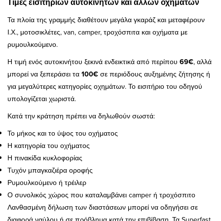
Τιμές εισιτηρίων αυτοκινήτων και άλλων οχημάτων
Τα πλοία της γραμμής διαθέτουν μεγάλα γκαράζ και μεταφέρουν
Ι.Χ., μοτοσικλέτες, van, camper, τροχόσπιτα και οχήματα με
ρυμουλκούμενο.
Η τιμή ενός αυτοκινήτου ξεκινά ενδεικτικά από περίπου
69€
, αλλά
μπορεί να ξεπεράσει τα
100€
σε περιόδους αυξημένης ζήτησης ή
για μεγαλύτερες κατηγορίες οχημάτων. Το εισιτήριο του οδηγού
υπολογίζεται χωριστά.
Κατά την κράτηση πρέπει να δηλωθούν σωστά:
Το μήκος και το ύψος του οχήματος
Η κατηγορία του οχήματος
Η πινακίδα κυκλοφορίας
Τυχόν μπαγκαζιέρα οροφής
Ρυμουλκούμενο ή τρέιλερ
Ο συνολικός χώρος που καταλαμβάνει camper ή τροχόσπιτο
Λανθασμένη δήλωση των διαστάσεων μπορεί να οδηγήσει σε
διαφορά ναύλου ή σε πρόβλημα κατά την επιβίβαση. Τα Superfast