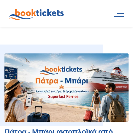
Πάτρα - Μπάρι ακτοπλοϊκά από
Αρχική
Ακτοπλοϊκά δρομολόγια
Σελίδα
και εισιτήρια πλοίων
50,60€ | Εισιτήρια 2026
Πάτρα - Μπάρι ακτοπλοϊκά από