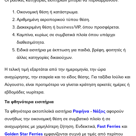
Οι βασικές κατηγορίες εισιτηρίων μπορεί να περιλαμβάνουν:
Οικονομική θέση ή κατάστρωμα.
Αριθμημένη αεροπορικού τύπου θέση.
Διακεκριμένη θέση ή business/VIP, όπου προσφέρεται.
Καμπίνα, κυρίως σε συμβατικά πλοία όπου υπάρχει
διαθεσιμότητα.
Ειδικά εισιτήρια με έκπτωση για παιδιά, βρέφη, φοιτητές ή
άλλες κατηγορίες δικαιούχων.
Η τελική τιμή εξαρτάται από την ημερομηνία, την ώρα
αναχώρησης, την εταιρεία και το είδος θέσης. Για ταξίδια Ιούλιο και
Αύγουστο, είναι προτιμότερο να γίνεται κράτηση αρκετές ημέρες ή
εβδομάδες νωρίτερα.
Τα φθηνότερα εισιτήρια
Τα φθηνότερα ακτοπλοϊκά εισιτήρια
Ραφήνα
-
Νάξος
αφορούν
συνήθως την οικονομική θέση σε συμβατικό πλοίο ή σε
αναχωρήσεις με χαμηλότερη ζήτηση. Ενδεικτικά,
Fast Ferries
και
Golden Star Ferries
εμφανίζονται συχνά με τιμές από περίπου