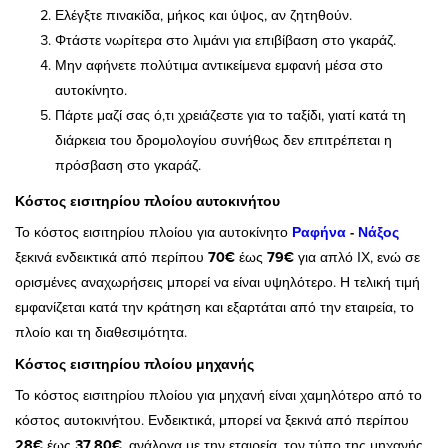
Ελέγξτε πινακίδα, μήκος και ύψος, αν ζητηθούν.
Φτάστε νωρίτερα στο λιμάνι για επιβίβαση στο γκαράζ.
Μην αφήνετε πολύτιμα αντικείμενα εμφανή μέσα στο
αυτοκίνητο.
Πάρτε μαζί σας ό,τι χρειάζεστε για το ταξίδι, γιατί κατά τη
διάρκεια του δρομολογίου συνήθως δεν επιτρέπεται η
πρόσβαση στο γκαράζ.
Κόστος εισιτηρίου πλοίου αυτοκινήτου
Το κόστος εισιτηρίου πλοίου για αυτοκίνητο
Ραφήνα
-
Νάξος
ξεκινά ενδεικτικά από περίπου
70€
έως
79€
για απλό ΙΧ, ενώ σε
ορισμένες αναχωρήσεις μπορεί να είναι υψηλότερο. Η τελική τιμή
εμφανίζεται κατά την κράτηση και εξαρτάται από την εταιρεία, το
πλοίο και τη διαθεσιμότητα.
Κόστος εισιτηρίου πλοίου μηχανής
Το κόστος εισιτηρίου πλοίου για μηχανή είναι χαμηλότερο από το
κόστος αυτοκινήτου. Ενδεικτικά, μπορεί να ξεκινά από περίπου
28€
έως
37,80€
, ανάλογα με την εταιρεία, τον τύπο της μηχανής