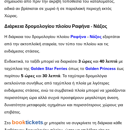
σημειώσει από πριν την ακριβή τοποθεσία του καταλύματος,
ειδικά αν βρίσκεται σε χωριό ή σε παραλιακή περιοχή εκτός
Χώρας.
Διάρκεια δρομολογίου πλοίου Ραφήνα - Νάξος
Η διάρκεια του δρομολογίου πλοίου
Ραφήνα
-
Νάξος
εξαρτάται
από την ακτοπλοϊκή εταιρεία, τον τύπο του πλοίου και τις
ενδιάμεσες στάσεις.
Ενδεικτικά, το ταξίδι μπορεί να διαρκέσει
3 ώρες
και
40 λεπτά
με
ταχύπλοα της
Golden Star Ferries
όπως το
Golden Princess
έως
περίπου
5 ώρες
και
30 λεπτά
. Τα ταχύτερα δρομολόγια
εκτελούνται συνήθως από ταχύπλοα ή πλοία με λιγότερες
ενδιάμεσες στάσεις, ενώ τα συμβατικά πλοία μπορεί να χρειάζονται
περισσότερη ώρα αλλά συχνά προσφέρουν μεγαλύτερη άνεση,
δυνατότητα μεταφοράς οχημάτων και περισσότερους χώρους για
επιβάτες.
book
tickets
Στο
.gr μπορείτε να συγκρίνετε τη διάρκεια κάθε