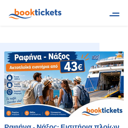
Ραφήνα - Νάξος: Εισιτήρια
Αρχική
Ακτοπλοϊκά δρομολόγια και
Σελίδα
εισιτήρια πλοίων
πλοίων και δρομολόγια
Ραφήνα - Νάξος: Εισιτήρια πλοίων