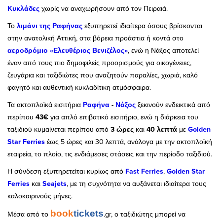
Κυκλάδες
χωρίς να αναχωρήσουν από τον Πειραιά.
Το
λιμάνι της Ραφήνας
εξυπηρετεί ιδιαίτερα όσους βρίσκονται
στην ανατολική Αττική, στα βόρεια προάστια ή κοντά στο
αεροδρόμιο «Ελευθέριος Βενιζέλος»
, ενώ η Νάξος αποτελεί
έναν από τους πιο δημοφιλείς προορισμούς για οικογένειες,
ζευγάρια και ταξιδιώτες που αναζητούν παραλίες, χωριά, καλό
φαγητό και αυθεντική κυκλαδίτικη ατμόσφαιρα.
Τα ακτοπλοϊκά εισιτήρια
Ραφήνα
-
Νάξος
ξεκινούν ενδεικτικά από
περίπου
43€
για απλό επιβατικό εισιτήριο, ενώ η διάρκεια του
ταξιδιού κυμαίνεται περίπου από
3 ώρες
και
40 λεπτά
με
Golden
Star Ferries
έως 5 ώρες και 30 λεπτά, ανάλογα με την ακτοπλοϊκή
εταιρεία, το πλοίο, τις ενδιάμεσες στάσεις και την περίοδο ταξιδιού.
Η σύνδεση εξυπηρετείται κυρίως από
Fast Ferries
,
Golden Star
Ferries
και
Seajets
, με τη συχνότητα να αυξάνεται ιδιαίτερα τους
καλοκαιρινούς μήνες.
book
tickets
Μέσα από το
.gr, ο ταξιδιώτης μπορεί να