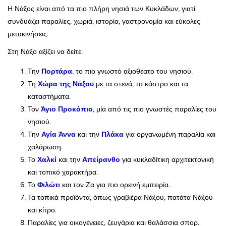
Η Νάξος είναι από τα πιο πλήρη νησιά των Κυκλάδων, γιατί
συνδυάζει παραλίες, χωριά, ιστορία, γαστρονομία και εύκολες
μετακινήσεις.
Στη Νάξο αξίζει να δείτε:
Την
Πορτάρα
, το πιο γνωστό αξιοθέατο του νησιού.
Τη
Χώρα της Νάξου
με τα στενά, το κάστρο και τα
καταστήματα.
Τον
Άγιο Προκόπιο
, μία από τις πιο γνωστές παραλίες του
νησιού.
Την
Αγία Άννα
και την
Πλάκα
για οργανωμένη παραλία και
χαλάρωση.
Το
Χαλκί
και την
Απείρανθο
για κυκλαδίτικη αρχιτεκτονική
και τοπικό χαρακτήρα.
Το
Φιλώτι
και τον Ζα για πιο ορεινή εμπειρία.
Τα τοπικά προϊόντα, όπως γραβιέρα Νάξου, πατάτα Νάξου
και κίτρο.
Παραλίες για οικογένειες, ζευγάρια και θαλάσσια σπορ.