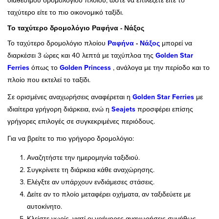
διαθέσιμου δρομολογίου πλοίου, ώστε να επιλέξετε είτε το
ταχύτερο είτε το πιο οικονομικό ταξίδι.
Το ταχύτερο δρομολόγιο Ραφήνα - Νάξος
Το ταχύτερο δρομολόγιο πλοίου
Ραφήνα
-
Νάξος
μπορεί να
διαρκέσει 3 ώρες και 40 λεπτά με ταχύπλοα της
Golden Star
Ferries
όπως το
Golden Princess
, ανάλογα με την περίοδο και το
πλοίο που εκτελεί το ταξίδι.
Σε ορισμένες αναχωρήσεις αναφέρεται η
Golden Star Ferries
με
ιδιαίτερα γρήγορη διάρκεια, ενώ η
Seajets
προσφέρει επίσης
γρήγορες επιλογές σε συγκεκριμένες περιόδους.
Για να βρείτε το πιο γρήγορο δρομολόγιο:
Αναζητήστε την ημερομηνία ταξιδιού.
Συγκρίνετε τη διάρκεια κάθε αναχώρησης.
Ελέγξτε αν υπάρχουν ενδιάμεσες στάσεις.
Δείτε αν το πλοίο μεταφέρει οχήματα, αν ταξιδεύετε με
αυτοκίνητο.
Κλείστε νωρίς, γιατί οι γρήγορες αναχωρήσεις συνήθως