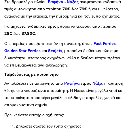
Στο δρομολόγιο πλοίου
Ραφήνα
-
Νάξος
αναφέρονται ενδεικτικά
τιμές αυτοκινήτου από περίπου
70€
έως
79€
ή και υψηλότερα,
ανάλογα με την εταιρεία, την ημερομηνία και τον τύπο οχήματος.
Για μηχανές, ενδεικτικές τιμές μπορεί να ξεκινούν από περίπου
28€
έως
37,80€
.
Οι εταιρείες που εξυπηρετούν τη σύνδεση, όπως
Fast Ferries
,
Golden Star Ferries
και
Seajets
, μπορεί να διαθέτουν πλοία με
δυνατότητα μεταφοράς οχημάτων, αλλά η διαθεσιμότητα πρέπει
να επιβεβαιώνεται ανά αναχώρηση.
Ταξιδεύοντας με αυτοκίνητο
Αν ταξιδεύετε με αυτοκίνητο από
Ραφήνα
προς
Νάξο
, η κράτηση
θέσης στο γκαράζ είναι απαραίτητη. Η Νάξος είναι μεγάλο νησί και
το αυτοκίνητο προσφέρει μεγάλη ευελιξία για παραλίες, χωριά και
απομακρυσμένα σημεία.
Πριν κλείσετε εισιτήριο οχήματος:
Δηλώστε σωστά τον τύπο οχήματος.