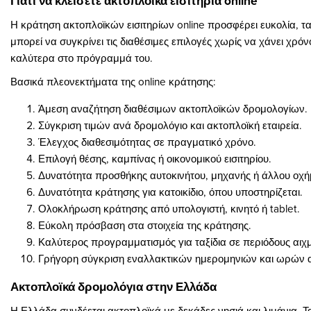
Γιατί να κλείσετε ακτοπλοϊκά εισιτήρια online
Η κράτηση ακτοπλοϊκών εισιτηρίων online προσφέρει ευκολία, τ
μπορεί να συγκρίνει τις διαθέσιμες επιλογές χωρίς να χάνει χρόνο
καλύτερα στο πρόγραμμά του.
Βασικά πλεονεκτήματα της online κράτησης:
Άμεση αναζήτηση διαθέσιμων ακτοπλοϊκών δρομολογίων.
Σύγκριση τιμών ανά δρομολόγιο και ακτοπλοϊκή εταιρεία.
Έλεγχος διαθεσιμότητας σε πραγματικό χρόνο.
Επιλογή θέσης, καμπίνας ή οικονομικού εισιτηρίου.
Δυνατότητα προσθήκης αυτοκινήτου, μηχανής ή άλλου οχή
Δυνατότητα κράτησης για κατοικίδιο, όπου υποστηρίζεται.
Ολοκλήρωση κράτησης από υπολογιστή, κινητό ή tablet.
Εύκολη πρόσβαση στα στοιχεία της κράτησης.
Καλύτερος προγραμματισμός για ταξίδια σε περιόδους αιχ
Γρήγορη σύγκριση εναλλακτικών ημερομηνιών και ωρών
Ακτοπλοϊκά δρομολόγια στην Ελλάδα
Η Ελλάδα συνδέεται ακτοπλοϊκά με δεκάδες νησιά και λιμάνια. 