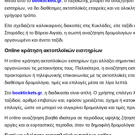
Μέσα από το
booktickets.gr
, ο ταξιδιώτης μπορεί να αναζητήσει
εισιτηρίων, να δει διαθέσιμες ακτοπλοϊκές εταιρείες και να ολοκ
γρήγορο τρόπο.
Είτε σχεδιάζετε καλοκαιρινές διακοπές στις Κυκλάδες, είτε ταξίδι
Σποράδες ή το Βόρειο Αιγαίο, η σωστή αναζήτηση δρομολογίων κα
οργανωμένο και άνετο ταξίδι.
Online κράτηση ακτοπλοϊκών εισιτηρίων
Η online κράτηση ακτοπλοϊκών εισιτηρίων έχει αλλάξει σημαντικά
οργανώνουν τις μετακινήσεις τους. Παλαιότερα, η αναζήτηση ει
πρακτορείων ή τηλεφωνικής επικοινωνίας με τις ακτοπλοϊκές εται
διαθέσιμα δρομολόγια, τιμές και επιλογές μέσα σε λίγα λεπτά.
Στο
booktickets.gr
, η διαδικασία είναι απλή. Ο χρήστης επιλέγει
ταξιδιού, αριθμό επιβατών και, εφόσον χρειάζεται, όχημα ή κατοικ
επιλογές, ώστε να μπορεί να συγκρίνει δρομολόγια και τιμές πρ
Η online αναζήτηση βοηθά ιδιαίτερα σε περιόδους υψηλής ζήτησης
αργίες και οι εορταστικές περίοδοι, όταν τα δημοφιλή δρομολόγι